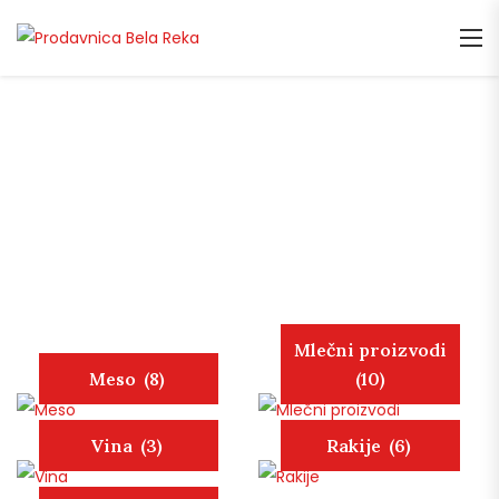
Mlečni proizvodi
Meso
(8)
(10)
Vina
(3)
Rakije
(6)