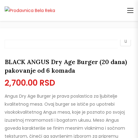
BLACK ANGUS Dry Age Burger (20 dana)
pakovanje od 6 komada
2,700.00
RSD
Angus Dry Age Burger je prava poslastica za ljubitelje
kvalitetnog mesa. Ovaj burger se ističe po upotrebi
visokokvalitetnog Angus mesa, koje je poznato po svojoj
izuzetnoj mramornosti i bogatom ukusu. Meso Angus
goveda karakteriše se finim mesnim vlaknima i sočnom
teksturom, čineći ga savršenim izborom za pripremu