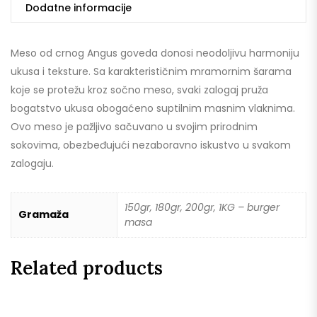
Dodatne informacije
Meso od crnog Angus goveda donosi neodoljivu harmoniju
ukusa i teksture. Sa karakterističnim mramornim šarama
koje se protežu kroz sočno meso, svaki zalogaj pruža
bogatstvo ukusa obogaćeno suptilnim masnim vlaknima.
Ovo meso je pažljivo sačuvano u svojim prirodnim
sokovima, obezbeđujući nezaboravno iskustvo u svakom
zalogaju.
150gr, 180gr, 200gr, 1KG – burger
Gramaža
masa
Related products