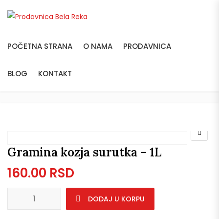
POČETNA STRANA
O NAMA
PRODAVNICA
BLOG
KONTAKT
Gramina kozja surutka – 1L
160.00
RSD
Gramina kozja surutka - 1L količina
DODAJ U KORPU