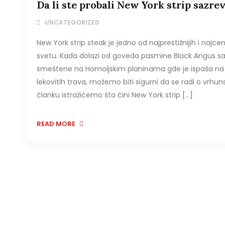
Da li ste probali New York strip sazre
UNCATEGORIZED
New York strip steak je jedno od najprestižnijih i naj
svetu. Kada dolazi od goveda pasmine Black Angus sa
smeštene na Homoljskim planinama gde je ispaša na
lekovitih trava, možemo biti sigurni da se radi o vrhu
članku istražićemo šta čini New York strip […]
READ MORE