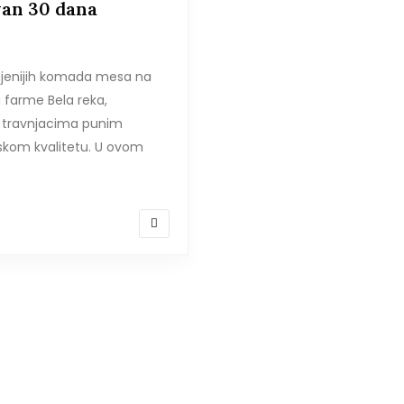
van 30 dana
cenjenijih komada mesa na
 farme Bela reka,
 travnjacima punim
nskom kvalitetu. U ovom