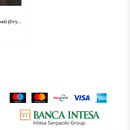
Black Angus Ribeye bez kosti (Dry aged 45 dana) 1kg