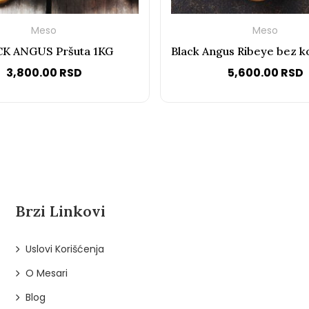
Meso
Meso
K ANGUS Pršuta 1KG
3,800.00
RSD
5,600.00
RSD
Brzi Linkovi
Uslovi Korišćenja
O Mesari
Blog