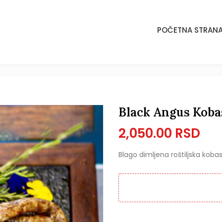
POČETNA STRAN
POČETNA STRAN
Black Angus Koba
2,050.00
RSD
Blago dimljena roštiljska kob