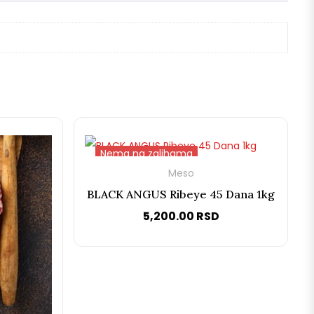
Nema na zalihama
Nema na zalihama
Meso
BLACK ANGUS Ribeye 45 Dana 1kg
5,200.00
RSD