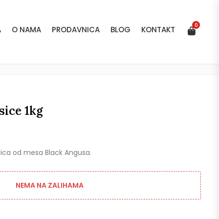
0
A
O NAMA
PRODAVNICA
BLOG
KONTAKT
0
A
O NAMA
PRODAVNICA
BLOG
KONTAKT
sice 1kg
asica od mesa Black Angusa.
NEMA NA ZALIHAMA